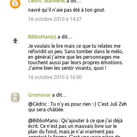
Cedric Jeanneret
a dit…
C
navré qu'il n'aie pas été à ton gout.
o
16 octobre 2010 à 14:37
m
m
BiblioMan(u)
a dit…
e
Je voulais le lire mais ce que tu relates me
n
reforidit un peu. Sans tomber dans le mélo,
t
en général j'aime que les personnages me
touchent aussi par leurs propres émotions.
a
J'aime bien les sentir vivants, quoi !
i
16 octobre 2010 à 16:00
r
e
Gromovar
a dit…
s
@Cédric : Tu n'y es pour rien :-) C'est Juli Zeh
qui sera châtiée.
@BiblioManu : Qu'ajouter à ce que j'ai déjà
écrit. Ce n'est pas un mauvais livre sur le
plan du fond, mais je n'ai vraiment pas