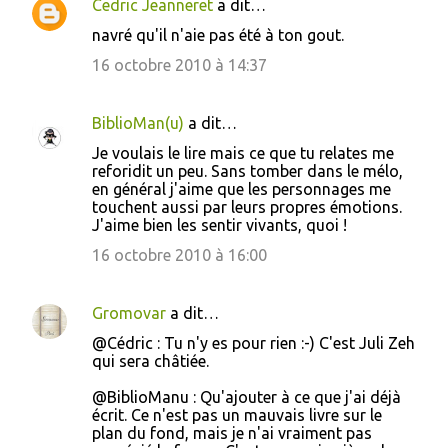
Cedric Jeanneret
a dit…
C
navré qu'il n'aie pas été à ton gout.
o
16 octobre 2010 à 14:37
m
m
BiblioMan(u)
a dit…
e
Je voulais le lire mais ce que tu relates me
n
reforidit un peu. Sans tomber dans le mélo,
t
en général j'aime que les personnages me
touchent aussi par leurs propres émotions.
a
J'aime bien les sentir vivants, quoi !
i
16 octobre 2010 à 16:00
r
e
Gromovar
a dit…
s
@Cédric : Tu n'y es pour rien :-) C'est Juli Zeh
qui sera châtiée.
@BiblioManu : Qu'ajouter à ce que j'ai déjà
écrit. Ce n'est pas un mauvais livre sur le
plan du fond, mais je n'ai vraiment pas