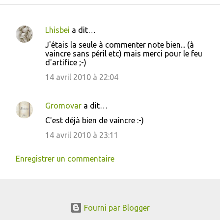
Lhisbei
a dit…
C
J'étais la seule à commenter note bien... (à
o
vaincre sans péril etc) mais merci pour le feu
d'artifice ;-)
m
m
14 avril 2010 à 22:04
e
n
Gromovar
a dit…
t
C'est déjà bien de vaincre :-)
a
14 avril 2010 à 23:11
i
Enregistrer un commentaire
r
e
s
Fourni par Blogger