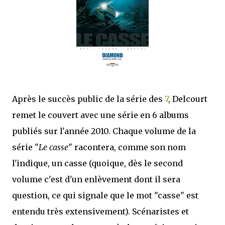
que Thomas connaissait et appréciait Olivier. Marlowe découvre une ville qu’il
ne connaissait pas, habitée par la méfiance, la peur et le rigorisme de la Ligue,
une ville pleine de mystères et de vieilles rancœurs. La Dame d...
Après le succès public de la série des
7
, Delcourt
remet le couvert avec une série en 6 albums
publiés sur l'année 2010. Chaque volume de la
série "
Le casse
" racontera, comme son nom
l'indique, un casse (quoique, dès le second
volume c'est d'un enlèvement dont il sera
question, ce qui signale que le mot "casse" est
entendu très extensivement). Scénaristes et