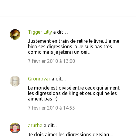
Tigger Lilly
a dit…
C
Justement en train de relire le livre. J'aime
o
bien ses digressions :p Je suis pas très
comic mais je jeterai un oeil.
m
m
7 février 2010 à 13:00
e
n
Gromovar
a dit…
t
Le monde est divisé entre ceux qui aiment
les digressions de King et ceux qui ne les
a
aiment pas :-)
i
7 février 2010 à 14:55
r
e
arutha
a dit…
s
Je dois aimer les digressions de King ...