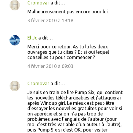
t
Gromovar
a dit…
a
Malheureusement pas encore pour lui.
i
3 février 2010 à 19:18
r
e
El Jc
a dit…
s
Merci pour ce retour. As tu lu les deux
ouvrages que tu cites ? Et si oui lequel
conseilles tu pour commencer ?
4 février 2010 à 09:03
Gromovar
a dit…
Je suis en train de lire Pump Six, qui contient
les nouvelles téléchargeables et j'attaquerai
après Windup girl. Le mieux est peut-être
d'essayer les nouvelles gratuites pour voir si
on apprécie et si on n'a pas trop de
problèmes avec l'anglais de l'auteur (pour
moi c'est très variable d'un auteur à l'autre),
puis Pump Six si c'est OK, pour visiter