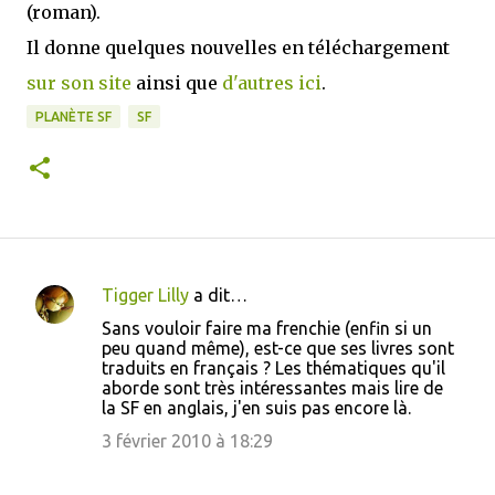
(roman).
Il donne quelques nouvelles en téléchargement
sur son site
ainsi que
d'autres ici
.
PLANÈTE SF
SF
Tigger Lilly
a dit…
C
Sans vouloir faire ma frenchie (enfin si un
o
peu quand même), est-ce que ses livres sont
traduits en français ? Les thématiques qu'il
m
aborde sont très intéressantes mais lire de
m
la SF en anglais, j'en suis pas encore là.
e
3 février 2010 à 18:29
n