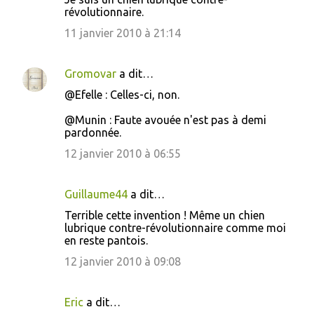
n
révolutionnaire.
t
11 janvier 2010 à 21:14
a
i
Gromovar
a dit…
r
@Efelle : Celles-ci, non.
e
s
@Munin : Faute avouée n'est pas à demi
pardonnée.
12 janvier 2010 à 06:55
Guillaume44
a dit…
Terrible cette invention ! Même un chien
lubrique contre-révolutionnaire comme moi
en reste pantois.
12 janvier 2010 à 09:08
Eric
a dit…