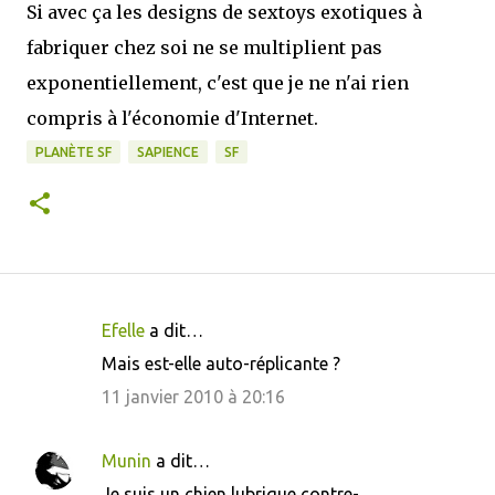
Si avec ça les designs de sextoys exotiques à
fabriquer chez soi ne se multiplient pas
exponentiellement, c'est que je ne n'ai rien
compris à l'économie d'Internet.
PLANÈTE SF
SAPIENCE
SF
Efelle
a dit…
C
Mais est-elle auto-réplicante ?
o
11 janvier 2010 à 20:16
m
m
Munin
a dit…
e
Je suis un chien lubrique contre-