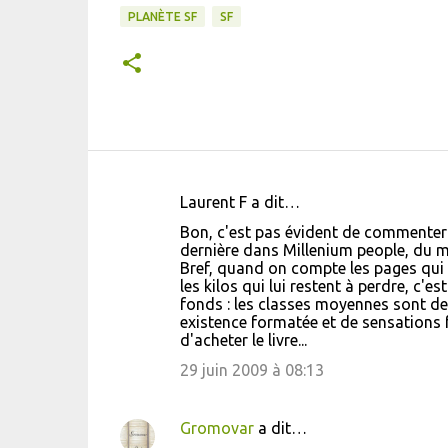
PLANÈTE SF
SF
Laurent F a dit…
C
Bon, c'est pas évident de commenter u
o
dernière dans Millenium people, du mêm
Bref, quand on compte les pages qui 
m
les kilos qui lui restent à perdre, c'es
m
fonds : les classes moyennes sont de
existence formatée et de sensations f
e
d'acheter le livre...
n
29 juin 2009 à 08:13
t
a
Gromovar
a dit…
i