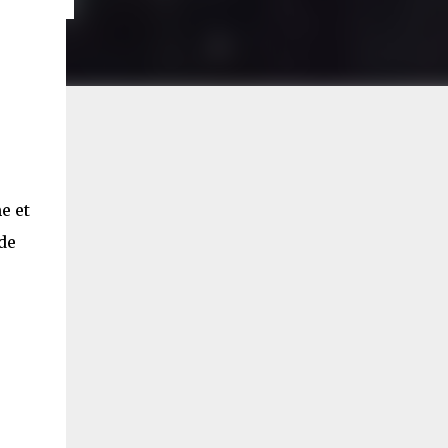
e et
de