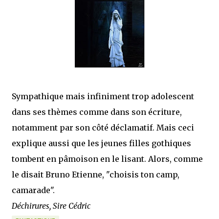
que Thomas connaissait et appréciait Olivier. Marlowe découvre une ville qu’il
ne connaissait pas, habitée par la méfiance, la peur et le rigorisme de la Ligue,
une ville pleine de mystères et de vieilles rancœurs. La Dame d...
Sympathique mais infiniment trop adolescent
dans ses thèmes comme dans son écriture,
notamment par son côté déclamatif. Mais ceci
explique aussi que les jeunes filles gothiques
tombent en pâmoison en le lisant. Alors, comme
le disait Bruno Etienne, "choisis ton camp,
camarade".
Déchirures, Sire Cédric