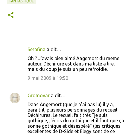
FANTASTIQUE
Serafina
a dit…
C
Oh ? J'avais bien aimé Angemort du meme
o
auteur. Déchirure est dans ma liste a lire,
mais du coup je suis un peu refroidie.
m
m
9 mai 2009 à 19:50
e
n
Gromovar
a dit…
t
Dans Angemort (que je n'ai pas lu) il y a,
parait-il, plusieurs personnages du recueil
a
Déchirures. Le recueil fait très "je suis
i
gothique, j'écris du gothique et il faut que ça
sonne gothique et désespéré" (les critiques
r
excellentes de D-Side et Elegy sont de ce