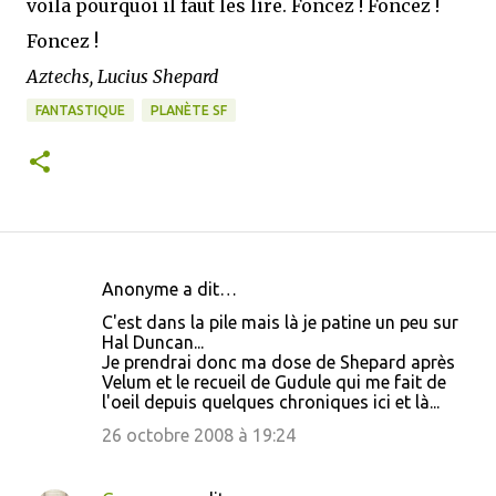
voila pourquoi il faut les lire. Foncez ! Foncez !
Foncez !
Aztechs, Lucius Shepard
FANTASTIQUE
PLANÈTE SF
Anonyme a dit…
C
C'est dans la pile mais là je patine un peu sur
o
Hal Duncan...
Je prendrai donc ma dose de Shepard après
m
Velum et le recueil de Gudule qui me fait de
m
l'oeil depuis quelques chroniques ici et là...
e
26 octobre 2008 à 19:24
n
t