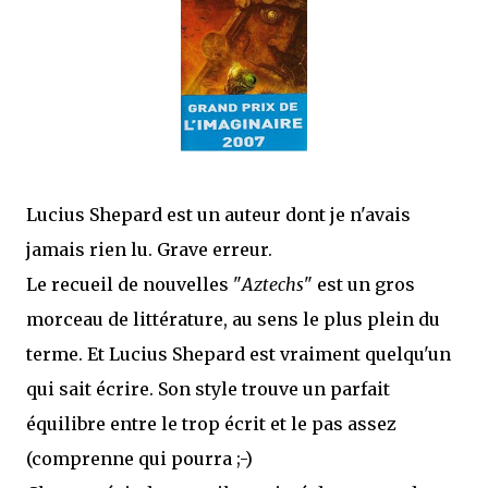
que Thomas connaissait et appréciait Olivier. Marlowe découvre une ville qu’il
ne connaissait pas, habitée par la méfiance, la peur et le rigorisme de la Ligue,
une ville pleine de mystères et de vieilles rancœurs. La Dame d...
Lucius Shepard est un auteur dont je n'avais
jamais rien lu. Grave erreur.
Le recueil de nouvelles "
Aztechs
" est un gros
morceau de littérature, au sens le plus plein du
terme. Et Lucius Shepard est vraiment quelqu'un
qui sait écrire. Son style trouve un parfait
équilibre entre le trop écrit et le pas assez
(comprenne qui pourra ;-)