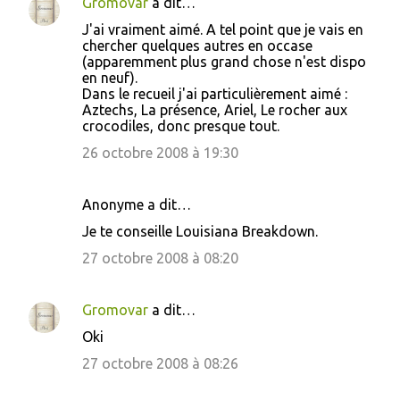
Gromovar
a dit…
a
J'ai vraiment aimé. A tel point que je vais en
i
chercher quelques autres en occase
(apparemment plus grand chose n'est dispo
r
en neuf).
e
Dans le recueil j'ai particulièrement aimé :
Aztechs, La présence, Ariel, Le rocher aux
s
crocodiles, donc presque tout.
26 octobre 2008 à 19:30
Anonyme a dit…
Je te conseille Louisiana Breakdown.
27 octobre 2008 à 08:20
Gromovar
a dit…
Oki
27 octobre 2008 à 08:26