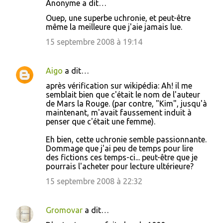
Anonyme a dit…
C
Ouep, une superbe uchronie, et peut-être
o
même la meilleure que j'aie jamais lue.
m
15 septembre 2008 à 19:14
m
e
Aigo
a dit…
n
après vérification sur wikipédia: Ah! il me
t
semblait bien que c'était le nom de l'auteur
de Mars la Rouge. (par contre, "Kim", jusqu'à
a
maintenant, m'avait faussement induit à
i
penser que c'était une femme).
r
Eh bien, cette uchronie semble passionnante.
e
Dommage que j'ai peu de temps pour lire
des fictions ces temps-ci... peut-être que je
s
pourrais l'acheter pour lecture ultérieure?
15 septembre 2008 à 22:32
Gromovar
a dit…