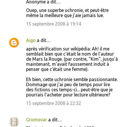
Anonyme a dit…
C
Ouep, une superbe uchronie, et peut-être
o
même la meilleure que j'aie jamais lue.
m
15 septembre 2008 à 19:14
m
e
Aigo
a dit…
n
après vérification sur wikipédia: Ah! il me
t
semblait bien que c'était le nom de l'auteur
de Mars la Rouge. (par contre, "Kim", jusqu'à
a
maintenant, m'avait faussement induit à
i
penser que c'était une femme).
r
Eh bien, cette uchronie semble passionnante.
e
Dommage que j'ai peu de temps pour lire
des fictions ces temps-ci... peut-être que je
s
pourrais l'acheter pour lecture ultérieure?
15 septembre 2008 à 22:32
Gromovar
a dit…