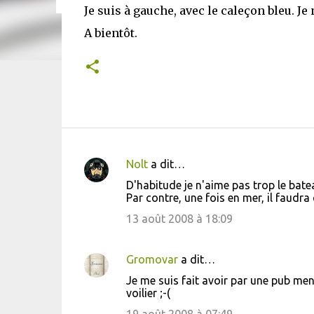
Je suis à gauche, avec le caleçon bleu. J
A bientôt.
Nolt
a dit…
C
D'habitude je n'aime pas trop le bateau
o
Par contre, une fois en mer, il faudra
m
13 août 2008 à 18:09
m
e
Gromovar
a dit…
n
Je me suis fait avoir par une pub mens
t
voilier ;-(
a