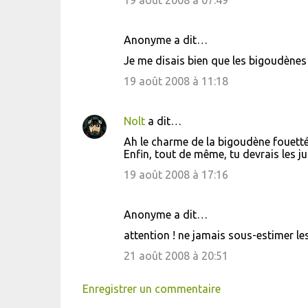
19 août 2008 à 07:49
i
r
Anonyme a dit…
e
Je me disais bien que les bigoudènes 
s
19 août 2008 à 11:18
Nolt
a dit…
Ah le charme de la bigoudène fouettée
Enfin, tout de même, tu devrais les ju
19 août 2008 à 17:16
Anonyme a dit…
attention ! ne jamais sous-estimer les
21 août 2008 à 20:51
Enregistrer un commentaire