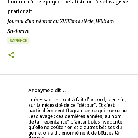
homme d'une époque racialiste où l'esclavage se
pratiquait.
Journal d'un négrier au XVIIIème siècle, William
Snelgrave
SAPIENCE
Anonyme a dit…
C
Intéressant. Et tout à fait d'accord, bien sûr,
o
sur la nécessité de ce "détour". Et c'est
particulièrement flagrant en ce qui concerne
m
l'esclavage : ces dernières années, au nom
m
de la "repentance" d'autant plus hypocrite
qu'elle ne coûte rien et d'autres bêtises du
e
genre, on a dit énormément de bêtises là-
n