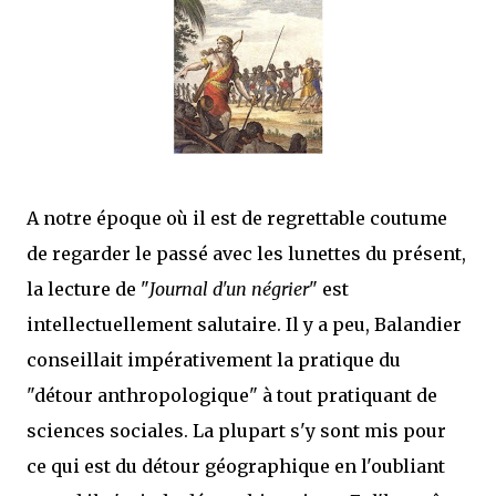
que Thomas connaissait et appréciait Olivier. Marlowe découvre une ville qu’il
ne connaissait pas, habitée par la méfiance, la peur et le rigorisme de la Ligue,
une ville pleine de mystères et de vieilles rancœurs. La Dame d...
A notre époque où il est de regrettable coutume
de regarder le passé avec les lunettes du présent,
la lecture de "
Journal d'un négrier
" est
intellectuellement salutaire. Il y a peu, Balandier
conseillait impérativement la pratique du
"détour anthropologique" à tout pratiquant de
sciences sociales. La plupart s'y sont mis pour
ce qui est du détour géographique en l'oubliant