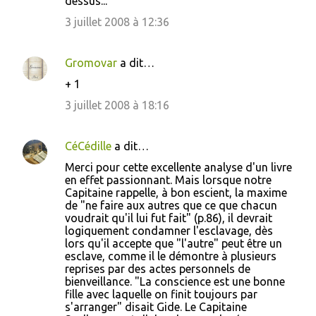
dessus...
t
3 juillet 2008 à 12:36
a
i
Gromovar
a dit…
r
+ 1
e
3 juillet 2008 à 18:16
s
CéCédille
a dit…
Merci pour cette excellente analyse d'un livre
en effet passionnant. Mais lorsque notre
Capitaine rappelle, à bon escient, la maxime
de "ne faire aux autres que ce que chacun
voudrait qu'il lui fut fait" (p.86), il devrait
logiquement condamner l'esclavage, dès
lors qu'il accepte que "l'autre" peut être un
esclave, comme il le démontre à plusieurs
reprises par des actes personnels de
bienveillance. "La conscience est une bonne
fille avec laquelle on finit toujours par
s'arranger" disait Gide. Le Capitaine