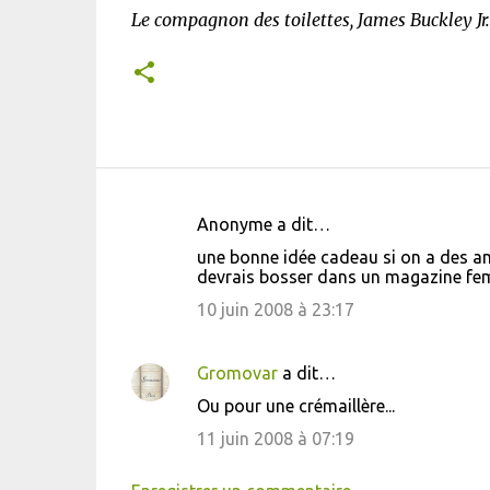
Le compagnon des toilettes, James Buckley Jr.
Anonyme a dit…
C
une bonne idée cadeau si on a des amis
o
devrais bosser dans un magazine femi
m
10 juin 2008 à 23:17
m
e
Gromovar
a dit…
n
Ou pour une crémaillère...
t
11 juin 2008 à 07:19
a
i