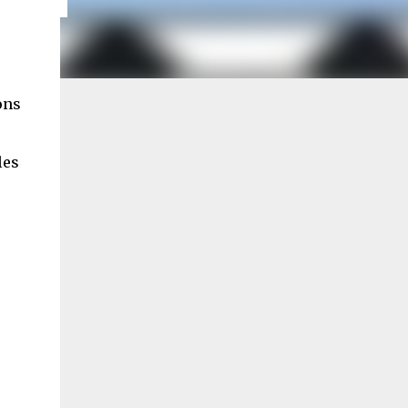
ons
les