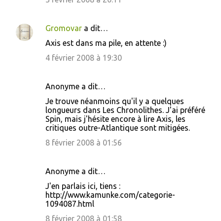
n
t
a
Gromovar
a dit…
i
Axis est dans ma pile, en attente :)
r
4 février 2008 à 19:30
e
s
Anonyme a dit…
Je trouve néanmoins qu'il y a quelques
longueurs dans Les Chronolithes. J'ai préféré
Spin, mais j'hésite encore à lire Axis, les
critiques outre-Atlantique sont mitigées.
8 février 2008 à 01:56
Anonyme a dit…
J'en parlais ici, tiens :
http://www.kamunke.com/categorie-
1094087.html
8 février 2008 à 01:58