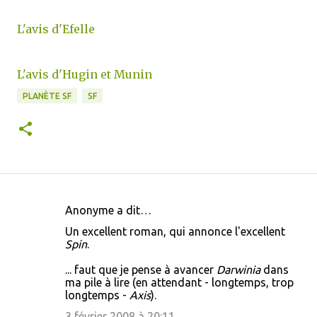
L'avis d'Efelle
L'avis d'Hugin et Munin
PLANÈTE SF
SF
Anonyme a dit…
C
Un excellent roman, qui annonce l'excellent
o
Spin
.
m
... faut que je pense à avancer
Darwinia
dans
m
ma pile à lire (en attendant - longtemps, trop
longtemps -
Axis
).
e
3 février 2008 à 20:11