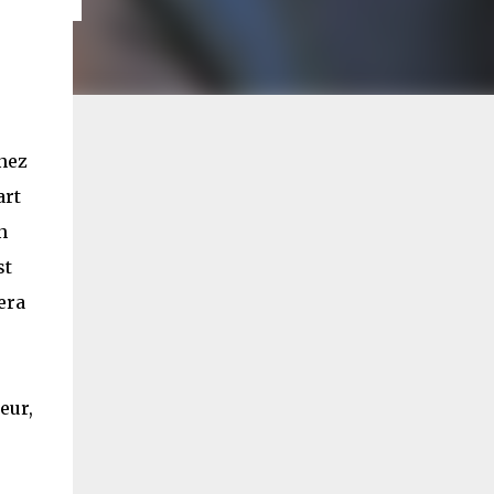
 nez
art
n
st
era
eur,