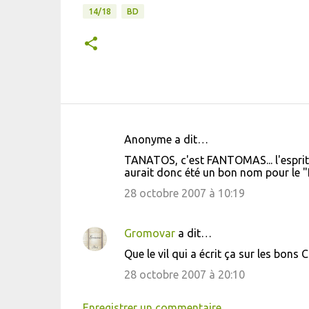
14/18
BD
Anonyme a dit…
C
TANATOS, c'est FANTOMAS... l'esprit
o
aurait donc été un bon nom pour le "F
m
28 octobre 2007 à 10:19
m
e
Gromovar
a dit…
n
Que le vil qui a écrit ça sur les bons
t
28 octobre 2007 à 20:10
a
i
Enregistrer un commentaire