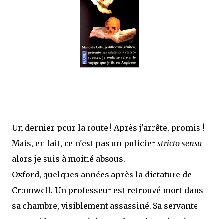
que Thomas connaissait et appréciait Olivier. Marlowe découvre une ville qu’il
ne connaissait pas, habitée par la méfiance, la peur et le rigorisme de la Ligue,
une ville pleine de mystères et de vieilles rancœurs. La Dame d...
Un dernier pour la route ! Après j'arrête, promis !
Mais, en fait, ce n'est pas un policier
stricto sensu
alors je suis à moitié absous.
Oxford, quelques années après la dictature de
Cromwell. Un professeur est retrouvé mort dans
sa chambre, visiblement assassiné. Sa servante