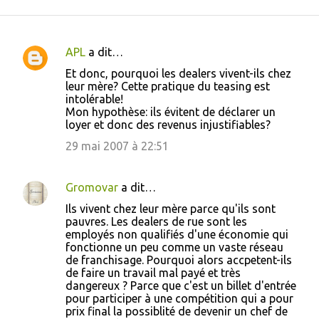
APL
a dit…
C
Et donc, pourquoi les dealers vivent-ils chez
o
leur mère? Cette pratique du teasing est
intolérable!
m
Mon hypothèse: ils évitent de déclarer un
m
loyer et donc des revenus injustifiables?
e
29 mai 2007 à 22:51
n
t
Gromovar
a dit…
a
Ils vivent chez leur mère parce qu'ils sont
i
pauvres. Les dealers de rue sont les
employés non qualifiés d'une économie qui
r
fonctionne un peu comme un vaste réseau
e
de franchisage. Pourquoi alors accpetent-ils
de faire un travail mal payé et très
s
dangereux ? Parce que c'est un billet d'entrée
pour participer à une compétition qui a pour
prix final la possiblité de devenir un chef de