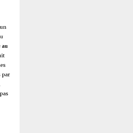
'un
ou
 au
it
mes
s par
,
 pas