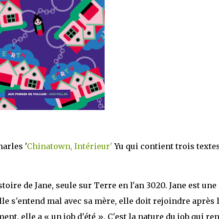
harles '
Chinatown, Intérieur'
Yu qui contient trois texte
istoire de Jane, seule sur Terre en l'an 3020. Jane est une 
elle s'entend mal avec sa mère, elle doit rejoindre après 
ent, elle a « un job d'été ». C'est la nature du job qui re