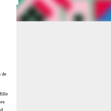
s de
fille
les
nd