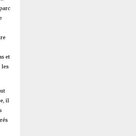
 parc
e
dre
s et
 les
out
, il
s
urés