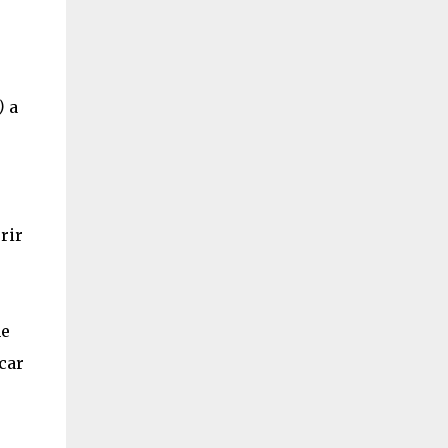
)
a
rir
ne
car