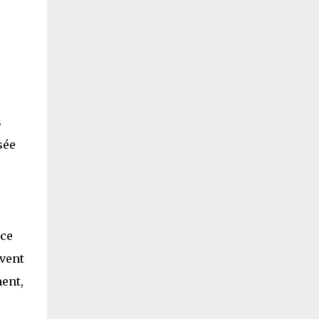
s
sée
ice
ivent
ment,