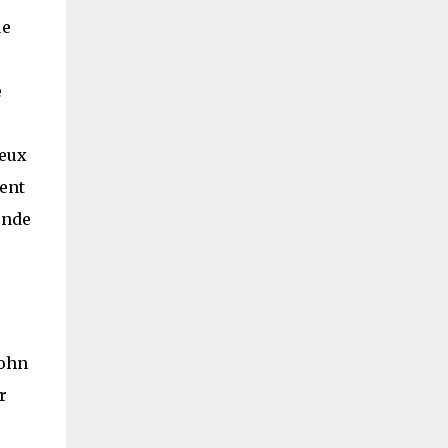
ue
e
 eux
ent
onde
s
John
r