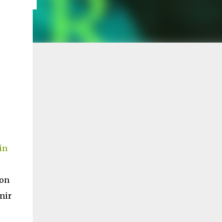
in
son
nir