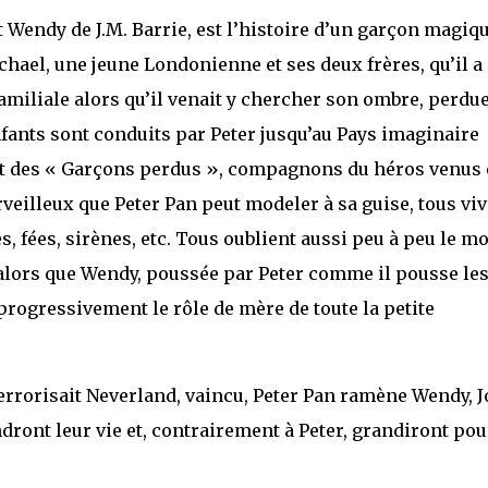
et Wendy de J.M. Barrie, est l’histoire d’un garçon magiq
ael, une jeune Londonienne et ses deux frères, qu’il a
amiliale alors qu’il venait y chercher son ombre, perdu
nfants sont conduits par Peter jusqu’au Pays imaginaire
ent des « Garçons perdus », compagnons du héros venus
eilleux que Peter Pan peut modeler à sa guise, tous viv
s, fées, sirènes, etc. Tous oublient aussi peu à peu le m
e alors que Wendy, poussée par Peter comme il pousse le
rogressivement le rôle de mère de toute la petite
 terrorisait Neverland, vaincu, Peter Pan ramène Wendy, 
dront leur vie et, contrairement à Peter, grandiront pou