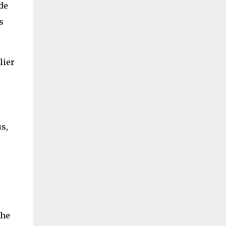
de
s
lier
s,
che