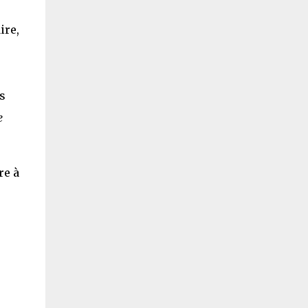
ire,
s
e
re à