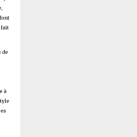
,
font
fait
u de
e à
tyle
res