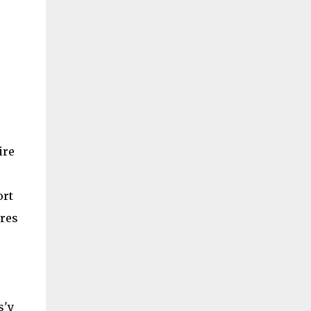
ire
ort
ires
s'y