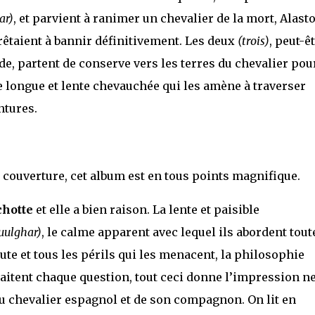
ar)
, et parvient à ranimer un chevalier de la mort, Alast
êtaient à bannir définitivement. Les deux
(trois)
, peut-ê
e, partent de conserve vers les terres du chevalier pou
 longue et lente chevauchée qui les amène à traverser
ntures.
e couverture, cet album est en tous points magnifique.
chotte
et elle a bien raison. La lente et paisible
uulghar)
, le calme apparent avec lequel ils abordent tout
oute et tous les périls qui les menacent, la philosophie
raitent chaque question, tout ceci donne l’impression ne
du chevalier espagnol et de son compagnon. On lit en