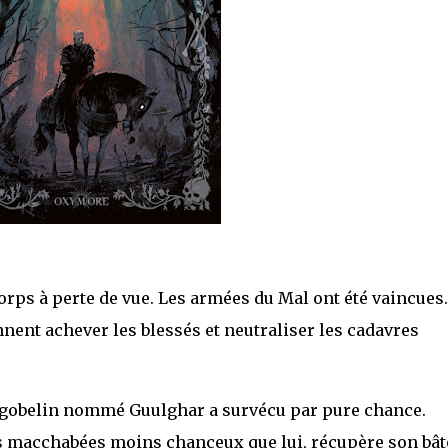
orps à perte de vue. Les armées du Mal ont été vaincues.
ennent achever les blessés et neutraliser les cadavres
 gobelin nommé Guulghar a survécu par pure chance.
des macchabées moins chanceux que lui, récupère son bâ