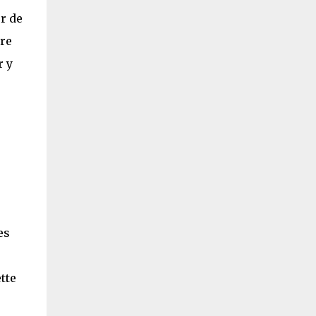
or de
tre
r y
es
tte