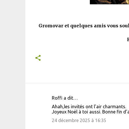
Gromovar et quelques amis vous souha
Roffi a dit…
C
Ahah,les invités ont l’air charmants.
o
Joyeux Noël à toi aussi. Bonne fin d’
m
24 décembre 2025 à 16:35
m