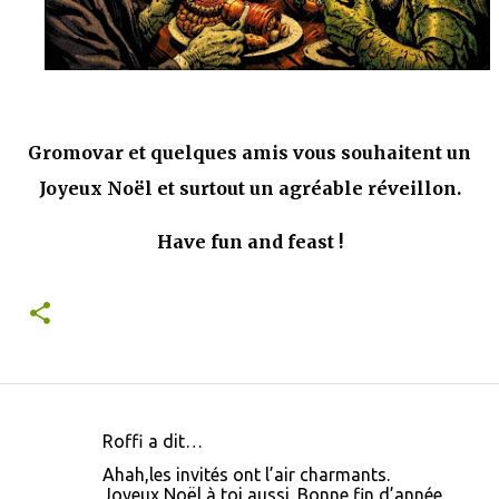
Gromovar et quelques amis vous souhaitent un
Joyeux Noël et surtout un agréable réveillon.
Have fun and feast !
Roffi a dit…
C
Ahah,les invités ont l’air charmants.
o
Joyeux Noël à toi aussi. Bonne fin d’année.