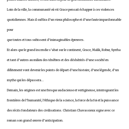
Loin de la ville, la communauté où vit Grace pensait échapper à ces violences
quotidiennes. Mais il suffira d’un vieux philosophe et d’une faute impardonnable
pour
que toutes et tous subissent d’inimaginables épreuves.
Et alors que le grand incendie s’abat sur le continent, Grace, Malik, Robur, Syrrha
et tant d’autres au milieu des ténèbres et des déshérités d’une société en
délitement vont devenir les points de départ d’une histoire, d’une légende, d’un
mythe qui les dépassera…
Demain, les origines est une fresque audacieuse et vertigineuse, interrogeant les
frontières de l’humanité, l’éthique de la science, la force de la foi et la puissance
des récits fondateurs des civilisations. Christian Chavassieux signe avec ce
roman son grand œuvre d’anticipation.