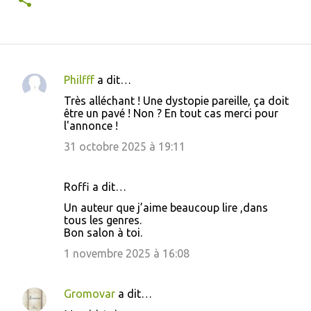
Philfff
a dit…
C
Très alléchant ! Une dystopie pareille, ça doit
o
être un pavé ! Non ? En tout cas merci pour
l'annonce !
m
m
31 octobre 2025 à 19:11
e
n
Roffi a dit…
t
Un auteur que j’aime beaucoup lire ,dans
tous les genres.
a
Bon salon à toi.
i
1 novembre 2025 à 16:08
r
e
Gromovar
a dit…
s