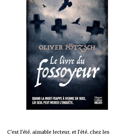
que Thomas connaissait et appréciait Olivier. Marlowe découvre une ville qu’il
ne connaissait pas, habitée par la méfiance, la peur et le rigorisme de la Ligue,
une ville pleine de mystères et de vieilles rancœurs. La Dame d...
C'est l'été, aimable lecteur, et l'été, chez les