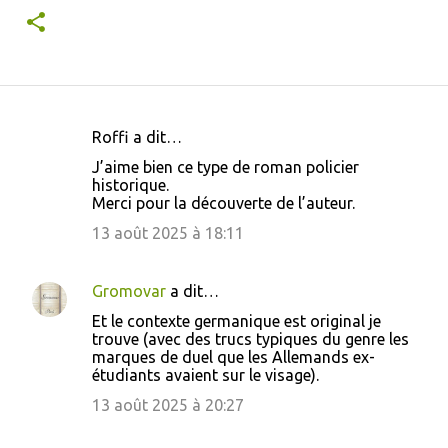
Roffi a dit…
C
J’aime bien ce type de roman policier
o
historique.
Merci pour la découverte de l’auteur.
m
m
13 août 2025 à 18:11
e
n
Gromovar
a dit…
t
Et le contexte germanique est original je
trouve (avec des trucs typiques du genre les
a
marques de duel que les Allemands ex-
i
étudiants avaient sur le visage).
r
13 août 2025 à 20:27
e