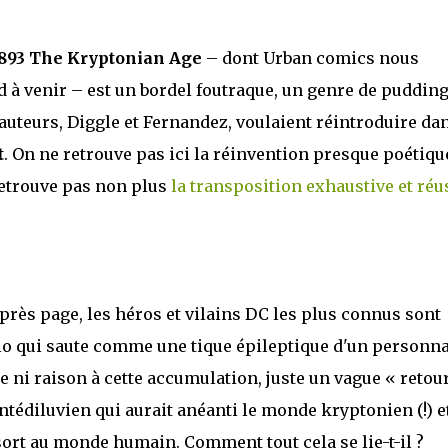
893 The Kryptonian Age
– dont Urban comics nous
 à venir – est un bordel foutraque, un genre de puddin
s auteurs, Diggle et Fernandez, voulaient réintroduire dan
t
. On ne retrouve pas ici la réinvention presque poétiqu
 retrouve pas non plus
la transposition exhaustive et réu
près page, les héros et vilains DC les plus connus sont
rio qui saute comme une tique épileptique d'un personn
 rime ni raison à cette accumulation, juste un vague « retou
l antédiluvien qui aurait anéanti le monde kryptonien (!) e
sort au monde humain. Comment tout cela se lie-t-il ?