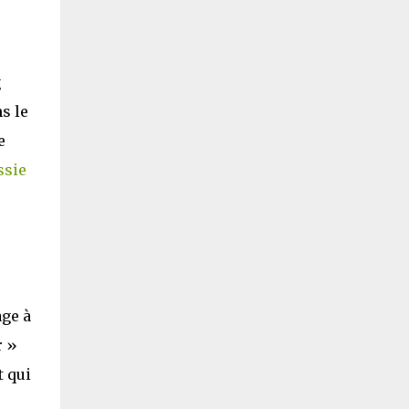
g
s le
e
ssie
age à
r »
t qui