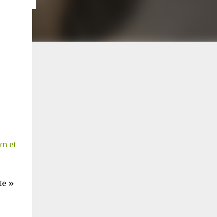
yn et
te »