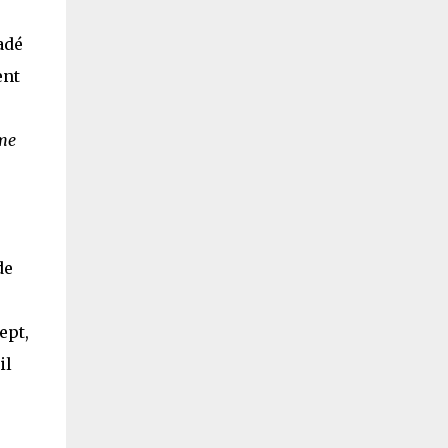
adé
ent
ême
de
ept,
il