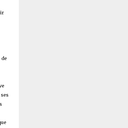
ir
 de
ve
 ses
s
que