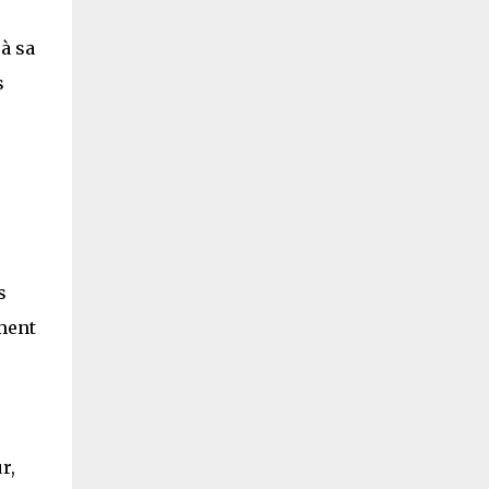
à sa
s
s
iment
r,