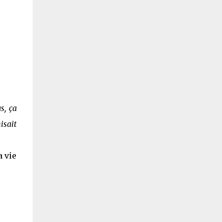
s, ça
isait
a vie