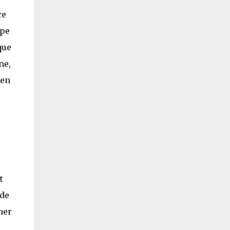
ce
ape
que
ne,
 en
t
 de
ner