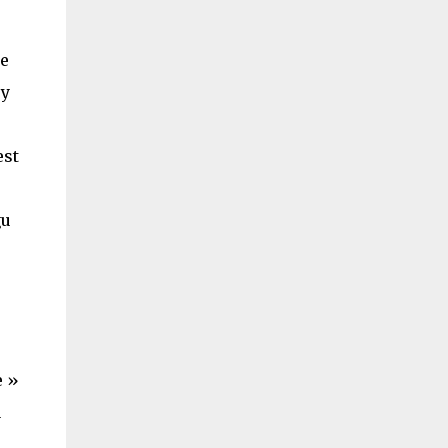
le
 y
est
gu
e »
u