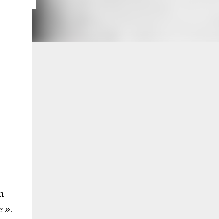
n
e »
.