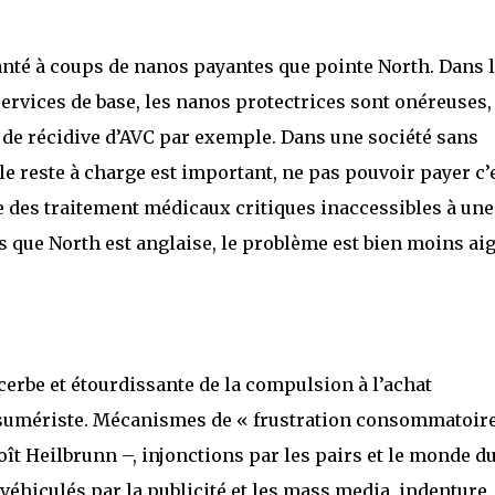
anté à coups de nanos payantes que pointe North. Dans 
rvices de base, les nanos protectrices sont onéreuses,
 de récidive d’AVC par exemple. Dans une société sans
e reste à charge est important, ne pas pouvoir payer c’
ie des traitement médicaux critiques inaccessibles à une
 que North est anglaise, le problème est bien moins ai
cerbe et étourdissante de la compulsion à l’achat
nsumériste. Mécanismes de « frustration consommatoir
ît Heilbrunn –, injonctions par les pairs et le monde d
 véhiculés par la publicité et les mass media, indenture