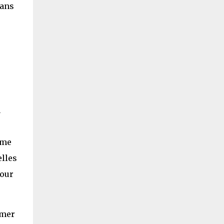
sans
n
ême
elles
pour
imer