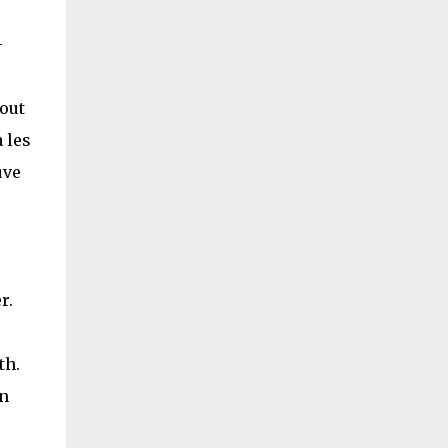
–
tout
 les
uve
r.
th.
on