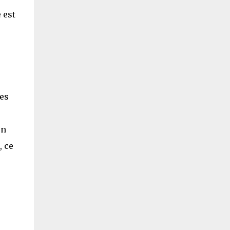
 est
les
on
, ce