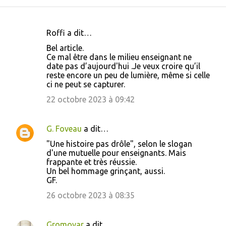
Roffi a dit…
C
Bel article.
o
Ce mal être dans le milieu enseignant ne
date pas d’aujourd'hui .Je veux croire qu’il
m
reste encore un peu de lumière, même si celle
m
ci ne peut se capturer.
e
22 octobre 2023 à 09:42
n
t
G. Foveau
a dit…
a
"Une histoire pas drôle", selon le slogan
i
d'une mutuelle pour enseignants. Mais
frappante et très réussie.
r
Un bel hommage grinçant, aussi.
e
GF.
s
26 octobre 2023 à 08:35
Gromovar
a dit…