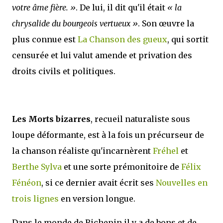
votre âme fière. »
. De lui, il dit qu'il était
« la
chrysalide du bourgeois vertueux »
. Son œuvre la
plus connue est
La Chanson des gueux
, qui sortit
censurée et lui valut amende et privation des
droits civils et politiques.
Les Morts bizarres
, recueil naturaliste sous
loupe déformante, est à la fois un précurseur de
la chanson réaliste qu'incarnèrent
Fréhel
et
Berthe Sylva
et une sorte prémonitoire de
Félix
Fénéon
, si ce dernier avait écrit ses
Nouvelles en
trois lignes
en version longue.
Dans le monde de Richepin il y a de bons et de