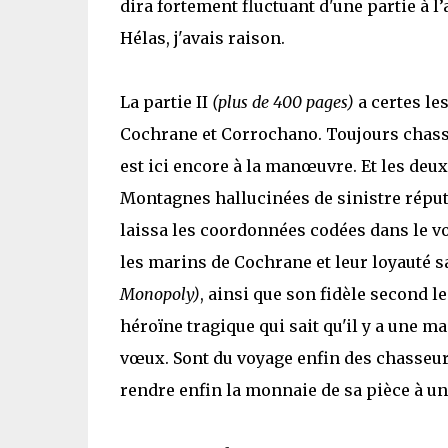
dira fortement fluctuant d'une partie à l’a
Hélas, j'avais raison.
La partie II
(plus de 400 pages)
a certes les
Cochrane et Corrochano. Toujours chasse
est ici encore à la manœuvre. Et les deu
Montagnes hallucinées de sinistre réput
laissa les coordonnées codées dans le v
les marins
de Cochrane et
leur loyauté s
Monopoly)
, ainsi que son fidèle second 
héroïne tragique qui sait qu'il y a une m
vœux. Sont du voyage enfin des chasseur
rendre enfin la monnaie de sa pièce à un