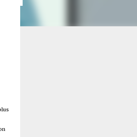
plus
’on