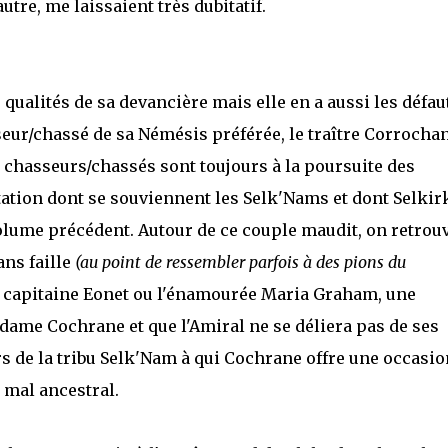
utre, me laissaient très dubitatif.
 qualités de sa devancière mais elle en a aussi les défau
ur/chassé de sa Némésis préférée, le traître Corrocha
x chasseurs/chassés sont toujours à la poursuite des
ation dont se souviennent les Selk'Nams et dont Selkir
olume précédent. Autour de ce couple maudit, on retrou
ans faille
(au point de ressembler parfois à des pions du
le capitaine Eonet ou l'énamourée Maria Graham, une
adame Cochrane et que l'Amiral ne se déliera pas de ses
s de la tribu Selk'Nam à qui Cochrane offre une occasio
 mal ancestral.