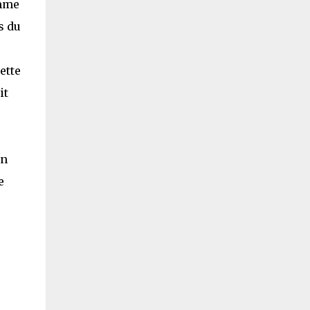
omme
s du
ette
it
an
e