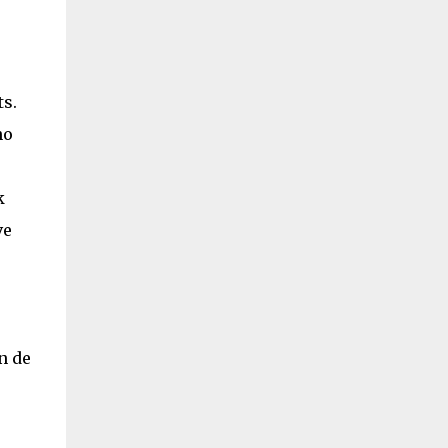
ts.
no
k
ve
n de