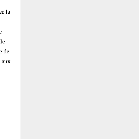
e
r la
e
le
e de
a aux