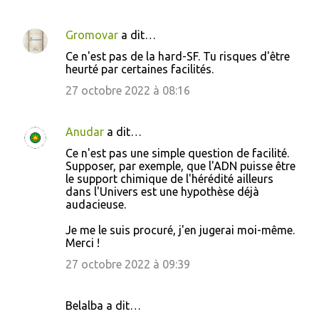
a
i
Gromovar
a dit…
r
Ce n'est pas de la hard-SF. Tu risques d'être
e
heurté par certaines facilités.
s
27 octobre 2022 à 08:16
Anudar
a dit…
Ce n'est pas une simple question de facilité.
Supposer, par exemple, que l'ADN puisse être
le support chimique de l'hérédité ailleurs
dans l'Univers est une hypothèse déjà
audacieuse.
Je me le suis procuré, j'en jugerai moi-même.
Merci !
27 octobre 2022 à 09:39
Belalba a dit…