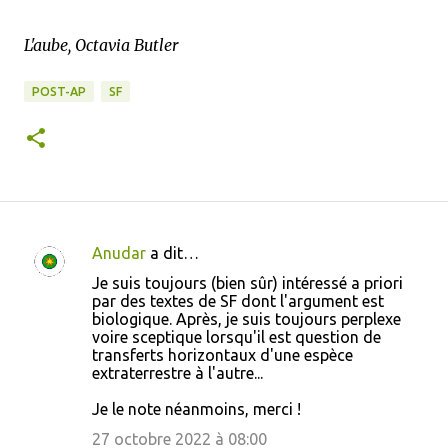
L'aube, Octavia Butler
POST-AP
SF
Anudar
a dit…
C
Je suis toujours (bien sûr) intéressé a priori
o
par des textes de SF dont l'argument est
biologique. Après, je suis toujours perplexe
m
voire sceptique lorsqu'il est question de
m
transferts horizontaux d'une espèce
extraterrestre à l'autre...
e
n
Je le note néanmoins, merci !
t
27 octobre 2022 à 08:00