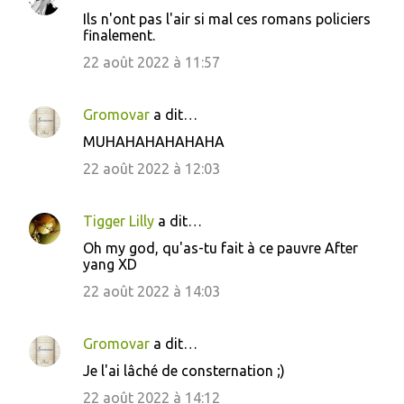
C
Ils n'ont pas l'air si mal ces romans policiers
o
finalement.
m
22 août 2022 à 11:57
m
e
Gromovar
a dit…
n
MUHAHAHAHAHAHA
t
22 août 2022 à 12:03
a
i
Tigger Lilly
a dit…
r
Oh my god, qu'as-tu fait à ce pauvre After
e
yang XD
s
22 août 2022 à 14:03
Gromovar
a dit…
Je l'ai lâché de consternation ;)
22 août 2022 à 14:12