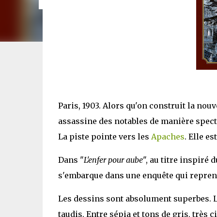
Paris, 1903. Alors qu'on construit la n
assassine des notables de manière specta
La piste pointe vers les
Apaches
. Elle e
Dans "
L'enfer pour aube
", au titre inspiré
s'embarque dans une enquête qui reprend l
Les dessins sont absolument superbes. L
taudis. Entre sépia et tons de gris, très