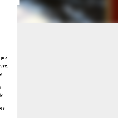
squé
vre.
e.
n
le.
ses