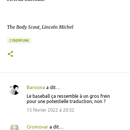
The Body Scout, Lincoln Michel
CYBERPUNK
Baroona
a dit…
C
Le baseball ça ressemble à un gros frein
o
pour une potentielle traduction, non ?
m
15 février 2022 à 20:32
m
e
Gromovar
a dit…