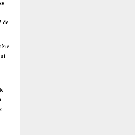
se
é de
mère
qui
de
u
x