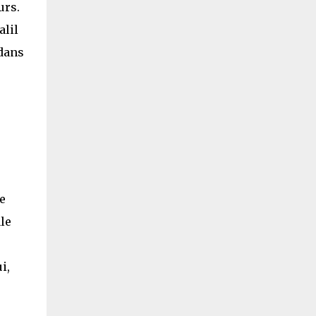
urs.
alil
 dans
e
le
i,