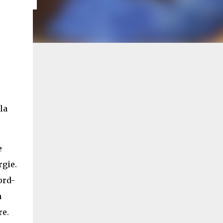
la
e
rgie.
ord-
n
re.