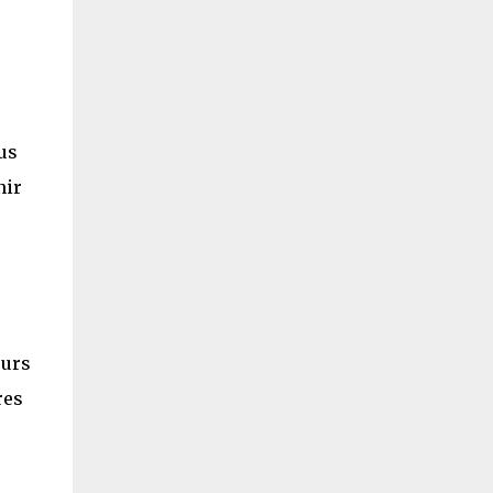
us
nir
eurs
res