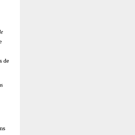
de
e
s de
us
ons