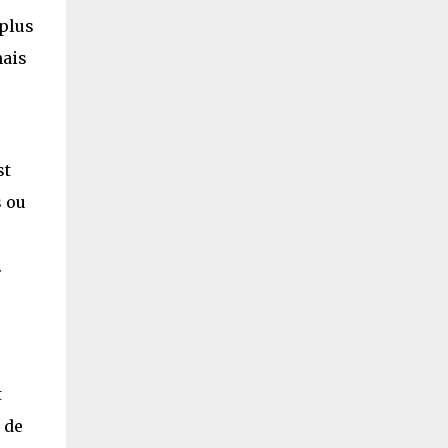
 plus
mais
st
s ou
.
,
t
 de