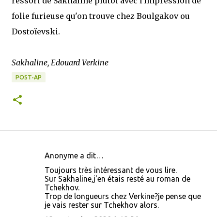
ressort de Sakhaline plutôt avec l'impression de
folie furieuse qu'on trouve chez Boulgakov ou
Dostoïevski.
Sakhaline, Edouard Verkine
POST-AP
Anonyme a dit…
C
Toujours très intéressant de vous lire.
o
Sur Sakhaline,j'en étais resté au roman de
Tchekhov.
m
Trop de longueurs chez Verkine?je pense que
m
je vais rester sur Tchekhov alors.
e