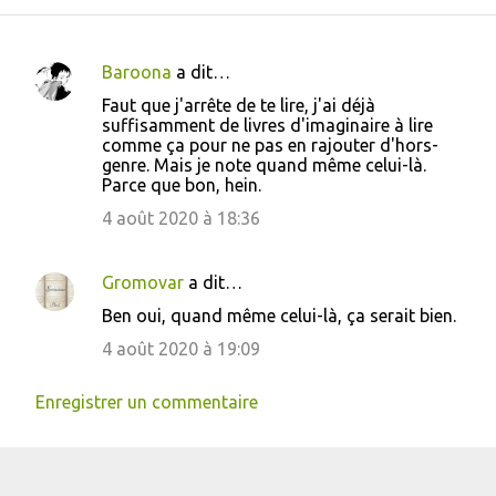
Baroona
a dit…
C
Faut que j'arrête de te lire, j'ai déjà
o
suffisamment de livres d'imaginaire à lire
comme ça pour ne pas en rajouter d'hors-
m
genre. Mais je note quand même celui-là.
m
Parce que bon, hein.
e
4 août 2020 à 18:36
n
t
Gromovar
a dit…
a
Ben oui, quand même celui-là, ça serait bien.
i
4 août 2020 à 19:09
r
e
Enregistrer un commentaire
s