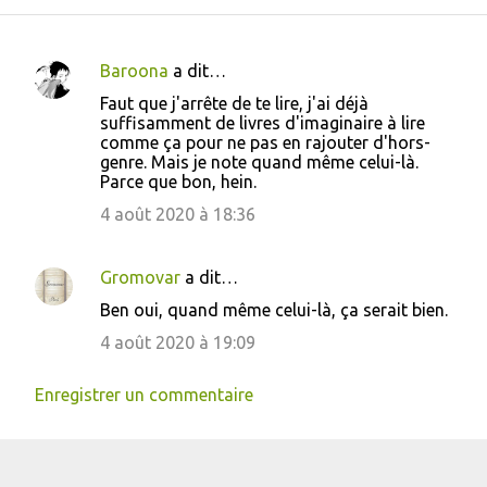
Baroona
a dit…
C
Faut que j'arrête de te lire, j'ai déjà
o
suffisamment de livres d'imaginaire à lire
comme ça pour ne pas en rajouter d'hors-
m
genre. Mais je note quand même celui-là.
m
Parce que bon, hein.
e
4 août 2020 à 18:36
n
t
Gromovar
a dit…
a
Ben oui, quand même celui-là, ça serait bien.
i
4 août 2020 à 19:09
r
e
Enregistrer un commentaire
s