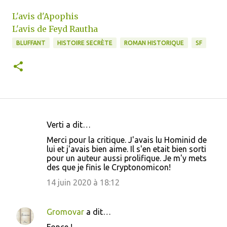
L'avis d'Apophis
L'avis de Feyd Rautha
BLUFFANT
HISTOIRE SECRÈTE
ROMAN HISTORIQUE
SF
Verti a dit…
C
Merci pour la critique. J'avais lu Hominid de
o
lui et j'avais bien aime. Il s'en etait bien sorti
pour un auteur aussi prolifique. Je m'y mets
m
des que je finis le Cryptonomicon!
m
14 juin 2020 à 18:12
e
n
Gromovar
a dit…
t
Fonce !