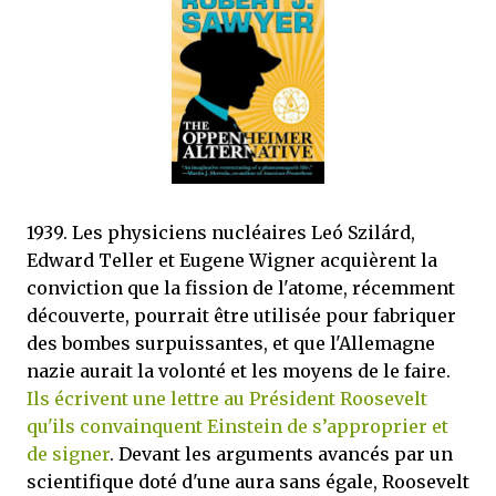
que Thomas connaissait et appréciait Olivier. Marlowe découvre une ville qu’il
ne connaissait pas, habitée par la méfiance, la peur et le rigorisme de la Ligue,
une ville pleine de mystères et de vieilles rancœurs. La Dame d...
1939. Les physiciens nucléaires Leó Szilárd,
Edward Teller et Eugene Wigner acquièrent la
conviction que la fission de l'atome, récemment
découverte, pourrait être utilisée pour fabriquer
des bombes surpuissantes, et que l'Allemagne
nazie aurait la volonté et les moyens de le faire.
Ils écrivent une lettre au Président Roosevelt
qu'ils convainquent Einstein de s’approprier et
de signer
. Devant les arguments avancés par un
scientifique doté d'une aura sans égale, Roosevelt