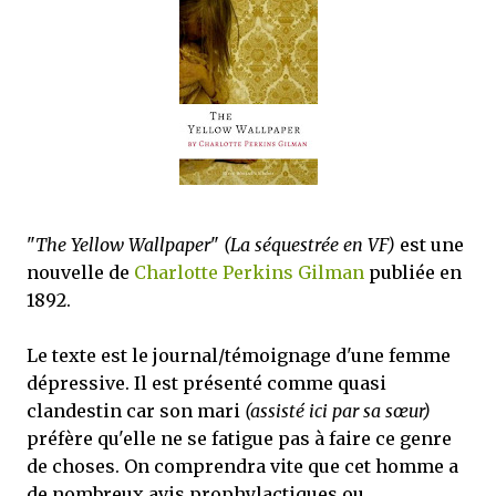
que Thomas connaissait et appréciait Olivier. Marlowe découvre une ville qu’il
ne connaissait pas, habitée par la méfiance, la peur et le rigorisme de la Ligue,
une ville pleine de mystères et de vieilles rancœurs. La Dame d...
"
The Yellow Wallpaper
"
(La séquestrée en VF)
est une
nouvelle de
Charlotte Perkins Gilman
publiée en
1892.
Le texte est le journal/témoignage d'une femme
dépressive. Il est présenté comme quasi
clandestin car son mari
(assisté ici par sa sœur)
préfère qu'elle ne se fatigue pas à faire ce genre
de choses. On comprendra vite que cet homme a
de nombreux avis prophylactiques ou