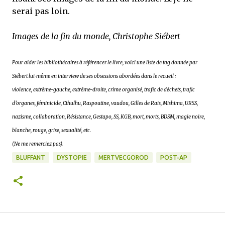
serai pas loin.
Images de la fin du monde, Christophe Siébert
Pour aider les bibliothécaires à référencer le livre, voici une liste de tag donnée par
Siébert lui-même en interview de ses obsessions abordées dans le recueil :
violence, extrême-gauche, extrême-droite, crime organisé, trafic de déchets, trafic
d’organes, féminicide, Cthulhu, Raspoutine, vaudou, Gilles de Rais, Mishima, URSS,
nazisme, collaboration, Résistance, Gestapo, SS, KGB, mort, morts, BDSM, magie noire,
blanche, rouge, grise, sexualité, etc.
(Ne me remerciez pas).
BLUFFANT
DYSTOPIE
MERTVECGOROD
POST-AP