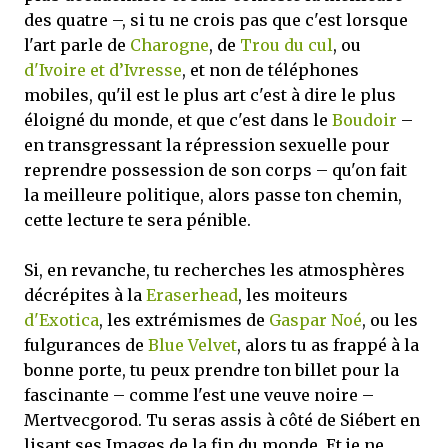
des quatre –, si tu ne crois pas que c'est lorsque
l'art parle de
Charogne
, de
Trou du cul
, ou
d'Ivoire et d’Ivresse
, et non de téléphones
mobiles, qu'il est le plus art c'est à dire le plus
éloigné du monde, et que c'est dans le
Boudoir
–
en transgressant la répression sexuelle pour
reprendre possession de son corps – qu'on fait
la meilleure politique, alors passe ton chemin,
cette lecture te sera pénible.
Si, en revanche, tu recherches les atmosphères
décrépites à la
Eraserhead
, les moiteurs
d'Exotica
, les extrémismes de
Gaspar Noé
, ou les
fulgurances de
Blue Velvet
, alors tu as frappé à la
bonne porte, tu peux prendre ton billet pour la
fascinante – comme l'est une veuve noire –
Mertvecgorod. Tu seras assis à côté de Siébert en
lisant ses Images de la fin du monde. Et je ne