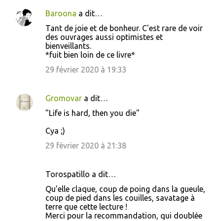
Baroona
a dit…
C
Tant de joie et de bonheur. C'est rare de voir
o
des ouvrages aussi optimistes et
bienveillants.
m
*fuit bien loin de ce livre*
m
29 février 2020 à 19:33
e
n
Gromovar
a dit…
t
"Life is hard, then you die"
a
i
Cya ;)
r
29 février 2020 à 21:38
e
s
Torospatillo a dit…
Qu’elle claque, coup de poing dans la gueule,
coup de pied dans les couilles, savatage à
terre que cette lecture !
Merci pour la recommandation, qui doublée