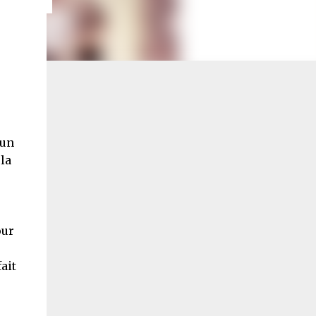
'un
la
our
ait