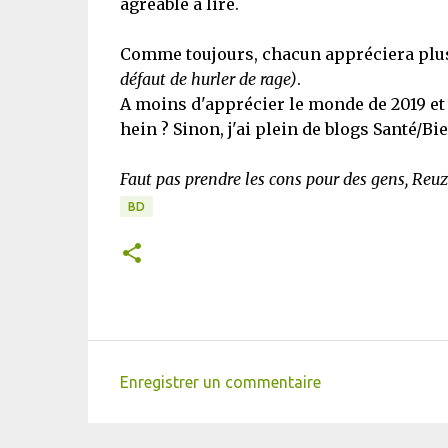
agréable à lire.
Comme toujours, chacun appréciera plus t
défaut de hurler de rage)
.
A moins d'apprécier le monde de 2019 et de
hein ? Sinon, j'ai plein de blogs Santé/Bie
Faut pas prendre les cons pour des gens, Reu
BD
Enregistrer un commentaire
C
o