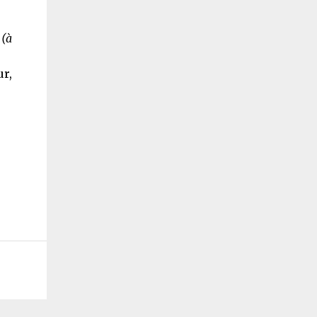
e
(à
ur,