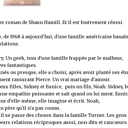
ier roman de Shaun Hamill. Et il est foutrement réussi.
re, de 1968 à aujourd'hui, d'une famille américaine banal
ulations.
rry. Un geek, issu d'une famille frappée par le malheur,
ves fantastiques.
inés ou presque, elle a choisi, après avoir planté ses ét
ement rassurant Pierce. Un vrai mariage d'amour.
eux filles, Sidney et Eunice, puis un fils, Noah. Sidney, b
e une empathie puissante et sait quand on lui ment. Euni
ne d'elle-même, elle imagine et écrit. Noah,
n père qu'il n'a pas connu.
 il se passe des choses dans la famille Turner. Les gens
 leurs relations réciproques aussi, non-dits et rancœurs