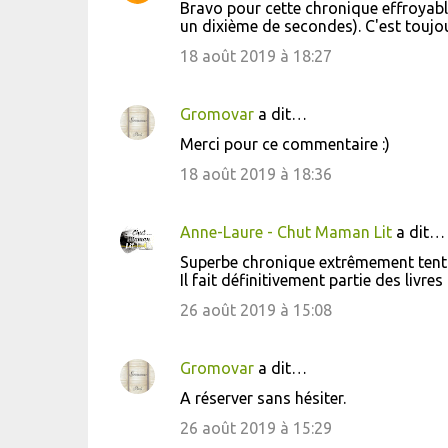
Bravo pour cette chronique effroyable
o
un dixième de secondes). C'est toujou
m
18 août 2019 à 18:27
m
e
Gromovar
a dit…
n
Merci pour ce commentaire :)
t
18 août 2019 à 18:36
a
i
Anne-Laure - Chut Maman Lit
a dit…
r
Superbe chronique extrêmement tenta
e
Il fait définitivement partie des livre
s
26 août 2019 à 15:08
Gromovar
a dit…
A réserver sans hésiter.
26 août 2019 à 15:29