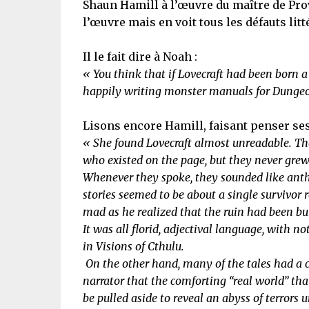
Shaun Hamill à l’œuvre du maître de Pr
l’œuvre mais en voit tous les défauts lit
Il le fait dire à Noah :
« You think that if Lovecraft had been born a 
happily writing monster manuals for Dunge
Lisons encore Hamill, faisant penser se
« She found Lovecraft almost unreadable. Th
who existed on the page, but they never gre
Whenever they spoke, they sounded like ant
stories seemed to be about a single survivor 
mad as he realized that the ruin had been bu
It was all florid, adjectival language, with
in Visions of Cthulu.
On the other hand, many of the tales had a c
narrator that the comforting “real world” t
be pulled aside to reveal an abyss of terrors