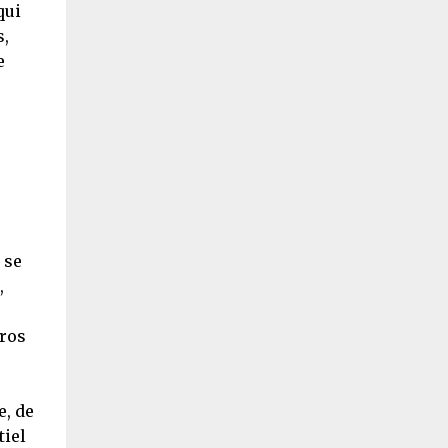
qui
s,
e
 se
,
éros
e, de
tiel