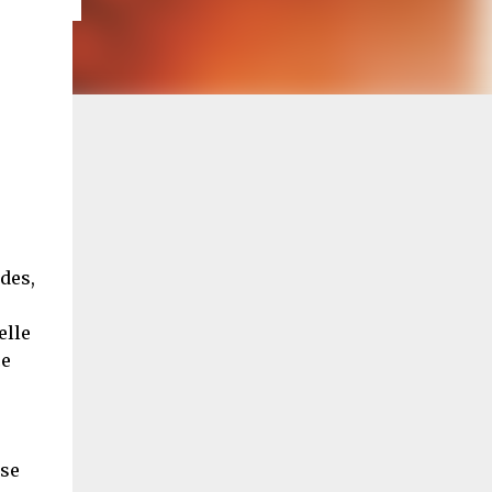
e
udes,
elle
ce
 se