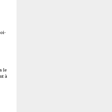
soi-
s le
nt à