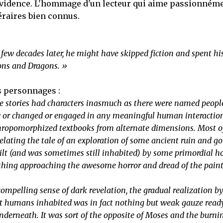
ovidence. L'hommage d'un lecteur qui aime passionném
téraires bien connus.
few decades later, he might have skipped fiction and spent his
ons and Dragons. »
s personnages :
e stories had characters inasmuch as there were named peopl
w or changed or engaged in any meaningful human interaction
hropomorphized textbooks from alternate dimensions. Most o
relating the tale of an exploration of some ancient ruin and g
ilt (and was sometimes still inhabited) by some primordial ho
 nothing approaching the awesome horror and dread of the pain
ompelling sense of dark revelation, the gradual realization by
hat humans inhabited was in fact nothing but weak gauze read
 underneath. It was sort of the opposite of Moses and the burni