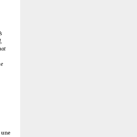
s
,
hat
he
c une