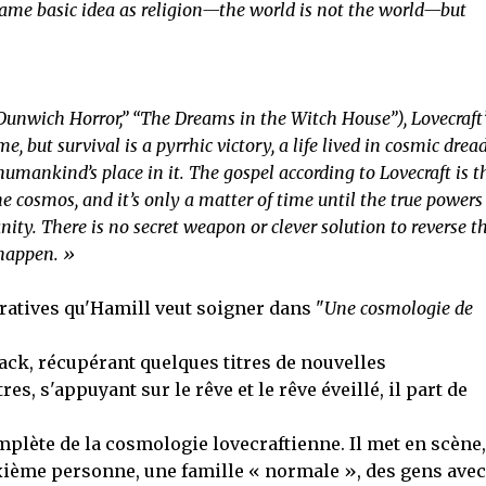
same basic idea as religion—the world is not the world—but
Dunwich Horror,” “The Dreams in the Witch House”), Lovecraft’
 but survival is a pyrrhic victory, a life lived in cosmic dread
humankind’s place in it. The gospel according to Lovecraft is t
he cosmos, and it’s only a matter of time until the true powers
ty. There is no secret weapon or clever solution to reverse t
 happen. »
rratives qu'Hamill veut soigner dans "
Une cosmologie de
back, récupérant quelques titres de nouvelles
, s'appuyant sur le rêve et le rêve éveillé, il part de
plète de la cosmologie lovecraftienne. Il met en scène,
uxième personne, une famille « normale », des gens ave