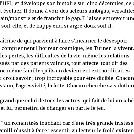
 d'HPL, et développe son histoire sur cinq décennies, ce 
t évoluer. Il donne à voir des acteurs ambigus, versatile
in/monstre et de franchir le gap. Il laisse entrevoir un
 soit-elle, et de happy end, si aigre-doux soit-il.
aîtrise de qui parvient à faire s'incarner le désespoir
t comprennent l'horreur cosmique, les Turner la vivent.
es pertes, les difficultés de la vie, même les relations
sés par des parents vaincus, tout affecte, tout dit des
ne même famille qu'ils en deviennent extraordinaires.
u croit savoir ; trop incroyable pour être dicible. Chacun
ssion, l'agressivité, la fuite. Chacun cherche sa solution
 grand que celui de tous les autres, qui fait de lui un « h
t lui permettra de changer en partie le jeu.
s
" un roman très touchant car d'une très grande tristess
ill réussit à faire ressentir au lecteur le froid existen