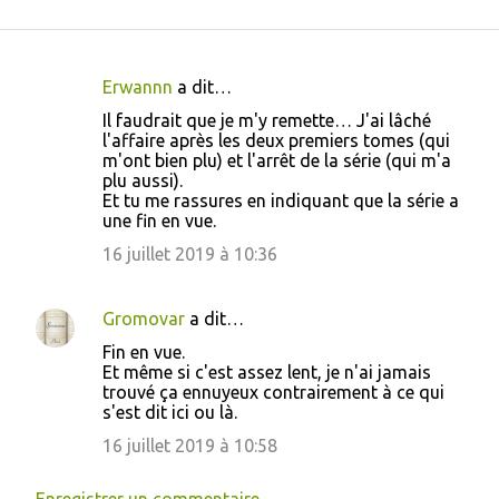
Erwannn
a dit…
C
Il faudrait que je m'y remette… J'ai lâché
o
l'affaire après les deux premiers tomes (qui
m'ont bien plu) et l'arrêt de la série (qui m'a
m
plu aussi).
m
Et tu me rassures en indiquant que la série a
une fin en vue.
e
16 juillet 2019 à 10:36
n
t
a
Gromovar
a dit…
i
Fin en vue.
Et même si c'est assez lent, je n'ai jamais
r
trouvé ça ennuyeux contrairement à ce qui
e
s'est dit ici ou là.
s
16 juillet 2019 à 10:58