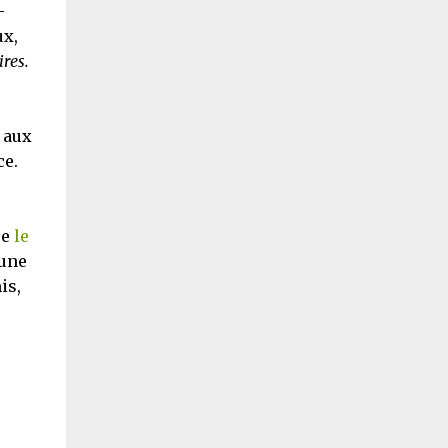
–
ux,
ires.
e aux
ce.
re
le
 une
is,