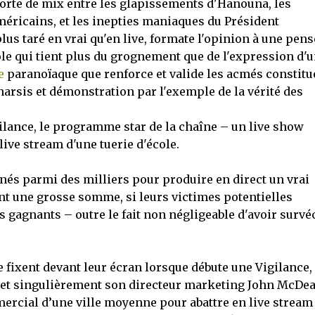
orte de mix entre les glapissements d'Hanouna, les
méricains, et les inepties maniaques du Président
plus taré en vrai qu'en live, formate l'opinion à une pens
role qui tient plus du grognement que de l'expression d'
e
paranoïaque que renforce et valide les acmés constitu
atharsis et démonstration par l'exemple de la vérité des
igilance, le programme star de la chaîne – un live show
ive stream d'une tuerie d'école.
nnés parmi des milliers pour produire en direct un vrai
ent une grosse somme, si leurs victimes potentielles
es gagnants – outre le fait non négligeable d'avoir survé
 fixent devant leur écran lorsque débute une Vigilance,
e, et singulièrement son directeur marketing John McDea
mercial d’une ville moyenne pour abattre en live stream