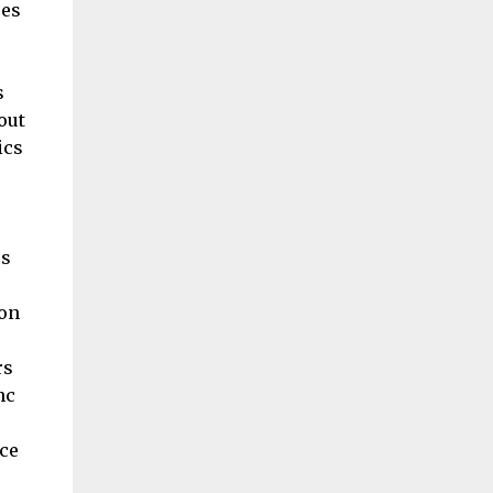
res
s
out
ics
es
 on
rs
nc
ce