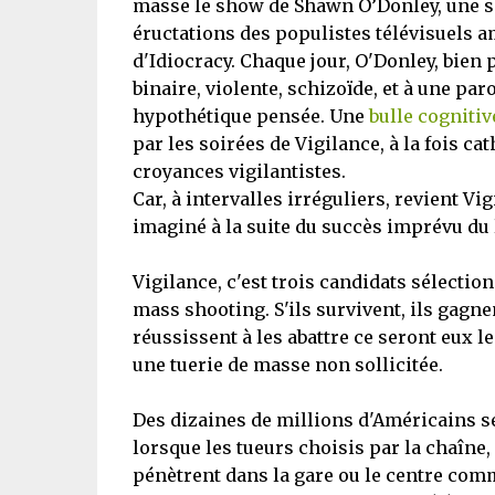
masse le show de Shawn O’Donley, une s
éructations des populistes télévisuels a
d'Idiocracy. Chaque jour, O'Donley, bien 
binaire, violente, schizoïde, et à une pa
hypothétique pensée. Une
bulle cognitiv
par les soirées de Vigilance, à la fois c
croyances vigilantistes.
Car, à intervalles irréguliers, revient V
imaginé à la suite du succès imprévu du l
Vigilance, c'est trois candidats sélectio
mass shooting. S'ils survivent, ils gagn
réussissent à les abattre ce seront eux l
une tuerie de masse non sollicitée.
Des dizaines de millions d'Américains se
lorsque les tueurs choisis par la chaîn
pénètrent dans la gare ou le centre com