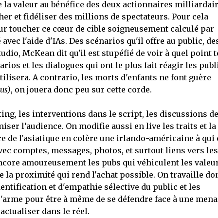
 la valeur au bénéfice des deux actionnaires milliardai
er et fidéliser des millions de spectateurs. Pour cela
Pour toucher ce cœur de cible soigneusement calculé par
avec l'aide d'IAs. Des scénarios qu'il offre au public, de
udio, McKean dit qu'il est stupéfié de voir à quel point t
arios et les dialogues qui ont le plus fait réagir les publ
tilisera. A contrario, les morts d'enfants ne font guère
us)
, on jouera donc peu sur cette corde.
ting, les interventions dans le script, les discussions d
miser l’audience. On modifie aussi en live les traits et la
re de l'asiatique en colère une irlando-américaine à qui
ec comptes, messages, photos, et surtout liens vers les
ncore amoureusement les pubs qui véhiculent les valeu
ée la proximité qui rend l'achat possible. On travaille do
ntification et d'empathie sélective du public et les
s'arme pour être à même de se défendre face à une mena
ctualiser dans le réel.