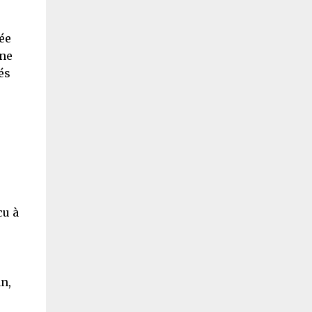
ée
une
és
cu à
n,