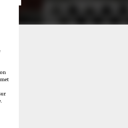
e
son
mmet
sur
.