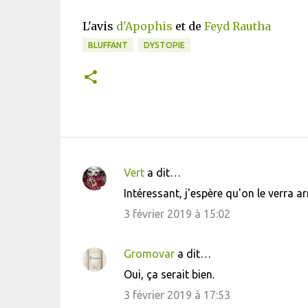
L'avis
d'Apophis
et de
Feyd Rautha
BLUFFANT
DYSTOPIE
Vert
a dit…
C
Intéressant, j'espère qu'on le verra arr
o
3 février 2019 à 15:02
m
m
Gromovar
a dit…
e
Oui, ça serait bien.
n
3 février 2019 à 17:53
t