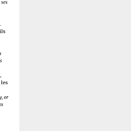
 ses
.
ils
u
s
,
 les
, or
om