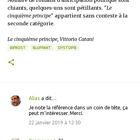
Nombre de romans d'anticipation politique sont
chiants, quelques-uns sont pétillants. "
Le
cinquième principe
" appartient sans conteste à la
seconde catégorie.
Le cinquième principe, Vittorio Catani
BIFROST
BLUFFANT
DYSTOPIE
Alias
a dit…
C
Je note la référence dans un coin de tête, ça
o
peut m'intéresser. Merci.
m
22 janvier 2019 à 12:30
m
e