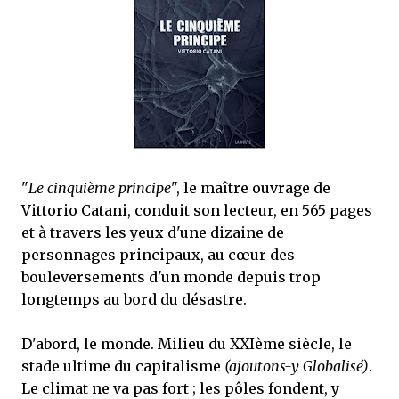
que Thomas connaissait et appréciait Olivier. Marlowe découvre une ville qu’il
ne connaissait pas, habitée par la méfiance, la peur et le rigorisme de la Ligue,
une ville pleine de mystères et de vieilles rancœurs. La Dame d...
"
Le cinquième principe
", le maître ouvrage de
Vittorio Catani, conduit son lecteur, en 565 pages
et à travers les yeux d'une dizaine de
personnages principaux, au cœur des
bouleversements d'un monde depuis trop
longtemps au bord du désastre.
D'abord, le monde. Milieu du XXIème siècle, le
stade ultime du capitalisme
(ajoutons-y Globalisé)
.
Le climat ne va pas fort ; les pôles fondent, y