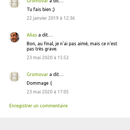
Gromovar
a dit…
n
Tu fais bien ;)
t
22 janvier 2019 à 12:36
a
i
Alias
a dit…
r
Bon, au final, je n'ai pas aimé, mais ce n'est
e
pas très grave.
s
23 mai 2020 à 15:52
Gromovar
a dit…
Dommage :(
23 mai 2020 à 17:05
Enregistrer un commentaire