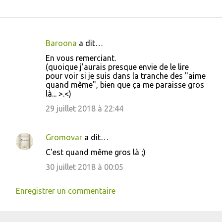
Baroona
a dit…
C
En vous remerciant.
o
(quoique j'aurais presque envie de le lire
pour voir si je suis dans la tranche des "aime
m
quand même", bien que ça me paraisse gros
m
là... >.<)
e
29 juillet 2018 à 22:44
n
t
Gromovar
a dit…
a
C'est quand même gros là ;)
i
30 juillet 2018 à 00:05
r
e
Enregistrer un commentaire
s